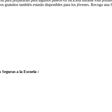
cuela para prepararlas para algunos paseos en bicicleta durante esta prim
s gratuitos también estarán disponibles para los jóvenes. Recoga una f
 Seguras a la Escuela :