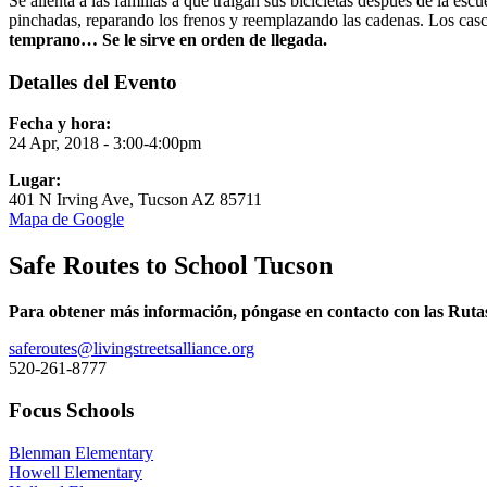
Se alienta a las familias a que traigan sus bicicletas después de la es
pinchadas, reparando los frenos y reemplazando las cadenas. Los casco
temprano… Se le sirve en orden de llegada.
Detalles del Evento
Fecha y hora:
24 Apr, 2018 - 3:00-4:00pm
Lugar:
401 N Irving Ave, Tucson AZ 85711
Mapa de Google
Safe Routes to School Tucson
Para obtener más información, póngase en contacto con las Rutas
saferoutes@livingstreetsalliance.org
520-261-8777
Focus Schools
Blenman Elementary
Howell Elementary