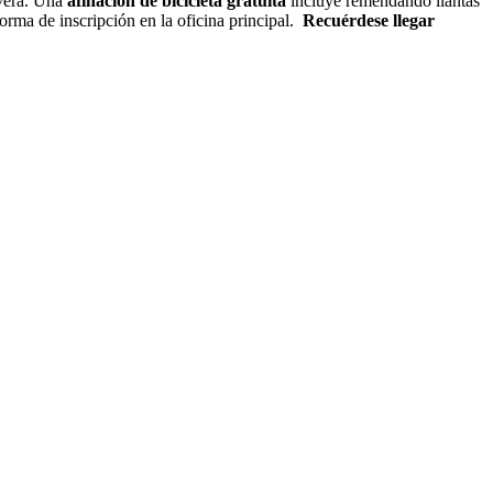
avera. Una
afinación de bicicleta gratuita
incluye remendando llantas
orma de inscripción en la oficina principal.
Recuérdese llegar