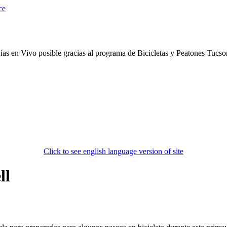
ías en Vivo posible gracias al programa de Bicicletas y Peatones Tucs
Click to see english language version of site
ll